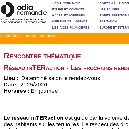
l'odia normandie
soutien à la diff
equipe et contacts
les balises
Accès et adresses
equité territori
agendas de l'agence
formation
Les aides financières
europe et intern
| Vous êtes ici :
Rencontre thématique
Rencontre thématique
Réseau inTERaction - Les prochains rend
Lieu :
Déterminé selon le rendez-vous
Date :
2025/2026
Horaires :
En journée
Le
réseau inTERaction
est guidé par la volonté de 
des habitants sur les territoires. Le respect des dro