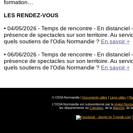
formation…
LES RENDEZ-VOUS
• 04/05/2026 - Temps de rencontre - En distanciel - 
présence de spectacles sur son territoire. Au servi
quels soutiens de l'Odia Normandie ?
En savoir +
• 06/06/2026 - Temps de rencontre - En distanciel - 
présence de spectacles sur son territoire. Au servi
quels soutiens de l'Odia Normandie ?
En savoir +
© ODIA Normandie |
Documents utiles
|
Liens utiles
|
Pla
L'ODIA Normandie est subventionné par la
région Norm
les départements du
Calvados
, de la
Manche
, de l