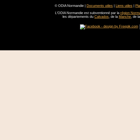
© ODIA Normandie |
Documents utiles
|
Liens utiles
|
Pla
L'ODIA Normandie est subventionné par la
région Norm
les départements du
Calvados
, de la
Manche
, de l