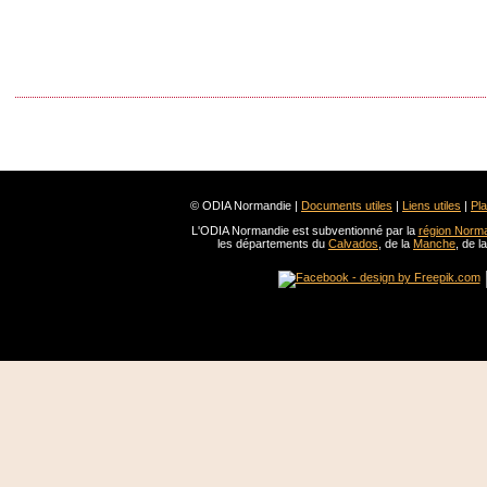
© ODIA Normandie |
Documents utiles
|
Liens utiles
|
Pla
L'ODIA Normandie est subventionné par la
région Norm
les départements du
Calvados
, de la
Manche
, de l