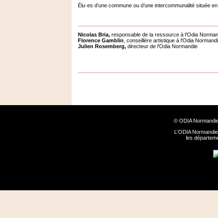
Élu·es d’une commune ou d’une intercommunalité située en m
Nicolas Bria,
responsable de la ressource à l'Odia Norman
Florence Gamblin
, conseillère artistique à l'Odia Normand
Julien Rosemberg,
directeur de l'Odia Normandie
© ODIA Normandie
L'ODIA Normandie 
les départem