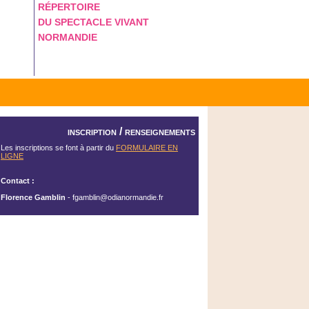
RÉPERTOIRE
DU SPECTACLE VIVANT
NORMANDIE
inscription / renseignements
Les inscriptions se font à partir du
FORMULAIRE EN
LIGNE
Contact :
Florence Gamblin
- fgamblin@odianormandie.fr