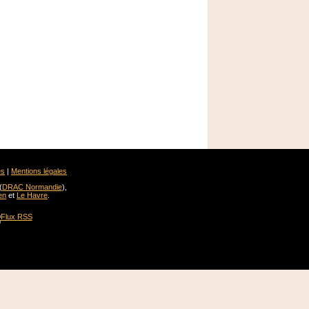
es
|
Mentions légales
(
DRAC Normandie
),
en
et
Le Havre
.