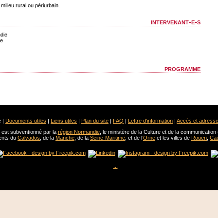
ilieu rural ou périurbain.
intervenant-e-s
die
ie
programme
 |
Documents utiles
|
Liens utiles
|
Plan du site
|
FAQ
|
Lettre d'information
|
Accès et adress
est subventionné par la
région Normandie
, le ministère de la Culture et de la communication 
ents du
Calvados
, de la
Manche
, de la
Seine-Maritime
, et de l’
Orne
et les villes de
Rouen
,
Ca
...