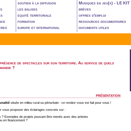
soutien à la diffusion
Musiques en jeu(x) - LE KIT
ts
les balises
brèves
es
equité territoriale
offres d'emploi
nce
formation
ressources documentaires
ères
europe et international
documents utiles
 présence de spectacles sur son territoire. Au service de quels
mandie ?
présentation
nalité
située en milieu rural ou périurbain : ce rendez-vous est fait pour vous !
r vous proposer des éclairages concrets sur :
ets ? Exemples de projets pouvant être menés avec des artistes
/ou en financement ?