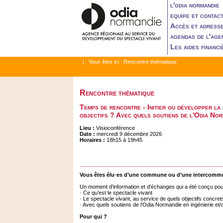
l'odia normandie
equipe et contac
Accès et adress
agendas de l'age
Les aides financi
| Vous êtes ici :
Rencontre thématique
Rencontre thématique
Temps de rencontre - Initier ou développer la
objectifs ? Avec quels soutiens de l'Odia Nor
Lieu :
Visioconférence
Date :
mercredi 9 décembre 2026
Horaires :
18h15 à 19h45
Vous êtes élu·es d’une commune ou d’une intercommu
Un moment d'information et d'échanges qui a été conçu pou
· Ce qu’est le spectacle vivant
· Le spectacle vivant, au service de quels objectifs concr
· Avec quels soutiens de l’Odia Normandie en ingénierie et
Pour qui ?