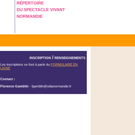
RÉPERTOIRE
DU SPECTACLE VIVANT
NORMANDIE
inscription / renseignements
Les inscriptions se font à partir du
FORMULAIRE EN
LIGNE
Contact :
Florence Gamblin
- fgamblin@odianormandie.fr