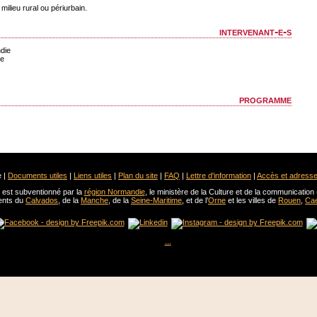
ilieu rural ou périurbain.
intervenant-e-s
die
ie
programme
 |
Documents utiles
|
Liens utiles
|
Plan du site
|
FAQ
|
Lettre d'information
|
Accès et adress
est subventionné par la
région Normandie
, le ministère de la Culture et de la communication 
ents du
Calvados
, de la
Manche
, de la
Seine-Maritime
, et de l’
Orne
et les villes de
Rouen
,
Ca
...