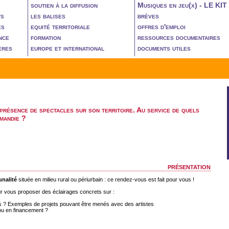
soutien à la diffusion
Musiques en jeu(x) - LE KIT
ts
les balises
brèves
es
equité territoriale
offres d'emploi
nce
formation
ressources documentaires
ères
europe et international
documents utiles
 présence de spectacles sur son territoire. Au service de quels
mandie ?
présentation
nalité
située en milieu rural ou périurbain : ce rendez-vous est fait pour vous !
r vous proposer des éclairages concrets sur :
ets ? Exemples de projets pouvant être menés avec des artistes
/ou en financement ?