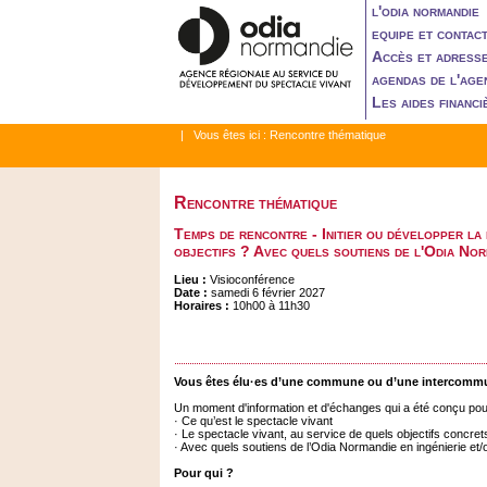
l'odia normandie
equipe et contac
Accès et adress
agendas de l'age
Les aides financi
| Vous êtes ici :
Rencontre thématique
Rencontre thématique
Temps de rencontre - Initier ou développer la
objectifs ? Avec quels soutiens de l'Odia Nor
Lieu :
Visioconférence
Date :
samedi 6 février 2027
Horaires :
10h00 à 11h30
Vous êtes élu·es d’une commune ou d’une intercommu
Un moment d'information et d'échanges qui a été conçu pou
· Ce qu’est le spectacle vivant
· Le spectacle vivant, au service de quels objectifs concr
· Avec quels soutiens de l’Odia Normandie en ingénierie et
Pour qui ?