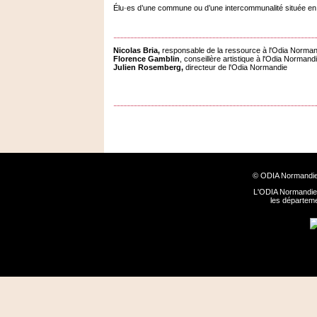
Élu·es d’une commune ou d’une intercommunalité située en m
Nicolas Bria,
responsable de la ressource à l'Odia Norman
Florence Gamblin
, conseillère artistique à l'Odia Normand
Julien Rosemberg,
directeur de l'Odia Normandie
© ODIA Normandie
L'ODIA Normandie 
les départem