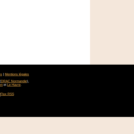
es
|
Mentions légales
(
DRAC Normandie
),
en
et
Le Havre
.