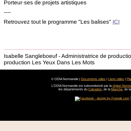
Porteur·ses de projets artistiques
----
Retrouvez tout le programme "Les balises"
ICI
Isabelle Sangleboeuf - Administratrice de productio
production Les Yeux Dans Les Mots
© ODIA Normandie |
Documents utiles
|
Liens utiles
|
Pla
L'ODIA Normandie est subventionné par la
région Norm
les départements du
Calvados
, de la
Manche
, de l