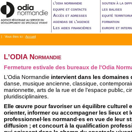
l'odia normandie
soutien à la diff
equipe et contacts
les balises
Accès et adresses
equité territori
agendas de l'agence
formation
Les aides financières
europe et intern
| Vous êtes ici :
Accueil
L’ODIA Normandie
Fermeture estivale des bureaux de l'Odia Norm
L’Odia Normandie
intervient dans les domaines 
danse, musique ancienne, classique, contemporain
marionnette, arts de la rue et de l’espace public, ci
pluridisciplinaires.
Elle œuvre pour favoriser un équilibre culturel et 
orienter, informer ou accompagner les lieux et l
professionnel·les normand·es en vue de leur str
diffusion ; et concourt à la qualification profes