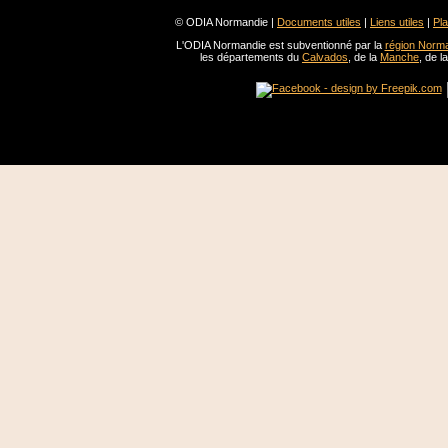
© ODIA Normandie |
Documents utiles
|
Liens utiles
|
Pla
L'ODIA Normandie est subventionné par la
région Norm
les départements du
Calvados
, de la
Manche
, de l