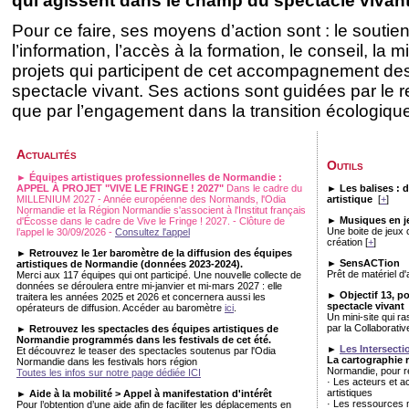
qui agissent dans le champ du spectacle vivant
Pour ce faire, ses moyens d’action sont : le soutien 
l’information, l’accès à la formation, le conseil, la 
projets qui participent de cet accompagnement des
spectacle vivant. Ses actions sont guidées par le re
que par l’engagement dans la transition écologique
Actualités
Outils
► Équipes artistiques professionnelles de Normandie :
APPEL À PROJET "VIVE LE FRINGE ! 2027"
Dans le cadre du
► Les balises
:
d
MILLENIUM 2027 - Année européenne des Normands, l'Odia
artistique
[
+
]
Normandie et la Région Normandie s'associent à l'Institut français
► Musiques en je
d'Écosse dans le cadre de Vive le Fringe ! 2027. - Clôture de
Une boite de jeux 
l’appel le 30/09/2026 -
Consultez l'appel
création [
+
]
► Retrouvez le 1er baromètre de la diffusion des équipes
► SensACTion
artistiques de Normandie (données 2023-2024).
Prêt de matériel d
Merci aux 117 équipes qui ont participé. Une nouvelle collecte de
données se déroulera entre mi-janvier et mi-mars 2027 : elle
► Objectif 13, po
traitera les années 2025 et 2026 et concernera aussi les
spectacle vivant
opérateurs de diffusion. Accéder au baromètre
ici
.
Un mini-site qui r
par la Collaborative
► Retrouvez les spectacles des équipes artistiques de
Normandie programmés dans les festivals de cet été.
►
Les Intersecti
Et découvrez le teaser des spectacles soutenus par l'Odia
La cartographie 
Normandie dans les festivals hors région
Normandie, pour r
Toutes les infos sur notre page dédiée ICI
· Les acteurs et a
artistiques
► Aide à la mobilité > Appel à manifestation d'intérêt
· Les ressources 
Pour l’obtention d’une aide afin de faciliter les déplacements en