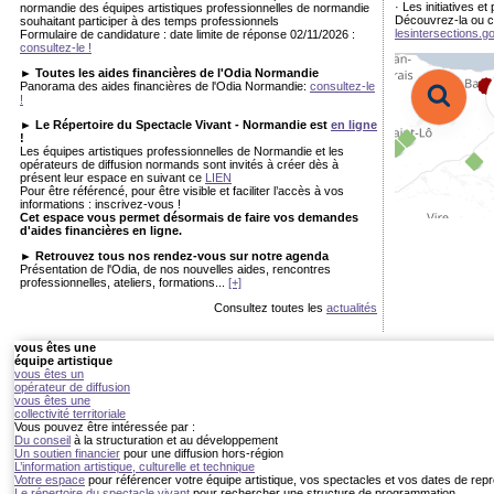
· Les initiatives e
normandie des équipes artistiques professionnelles de normandie
Découvrez-la ou c
souhaitant participer à des temps professionnels
lesintersections.g
Formulaire de candidature : date limite de réponse 02/11/2026 :
consultez-le !
► Toutes les aides financières de l'Odia Normandie
Panorama des aides financières de l'Odia Normandie:
consultez-le
!
► Le Répertoire du Spectacle Vivant - Normandie est
en ligne
!
Les équipes artistiques professionnelles de Normandie et les
opérateurs de diffusion normands sont invités à créer dès à
présent leur espace en suivant ce
LIEN
Pour être référencé, pour être visible et faciliter l’accès à vos
informations : inscrivez-vous !
Cet espace vous permet désormais de faire vos demandes
d'aides financières en ligne.
► Retrouvez tous nos rendez-vous sur notre agenda
Présentation de l'Odia, de nos nouvelles aides, rencontres
professionnelles, ateliers, formations...
[+]
Consultez toutes les
actualités
vous êtes une
équipe artistique
vous êtes un
opérateur de diffusion
vous êtes une
collectivité territoriale
Vous pouvez être intéressée par :
Du conseil
à la structuration et au développement
Un soutien financier
pour une diffusion hors-région
L’information artistique, culturelle et technique
Votre espace
pour référencer votre équipe artistique, vos spectacles et vos dates de rep
Le répertoire du spectacle vivant
pour rechercher une structure de programmation