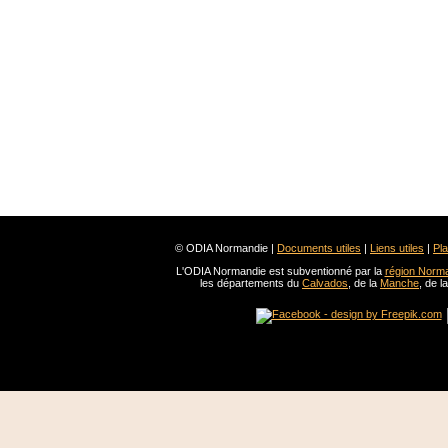
© ODIA Normandie |
Documents utiles
|
Liens utiles
|
Pla
L'ODIA Normandie est subventionné par la
région Norm
les départements du
Calvados
, de la
Manche
, de l