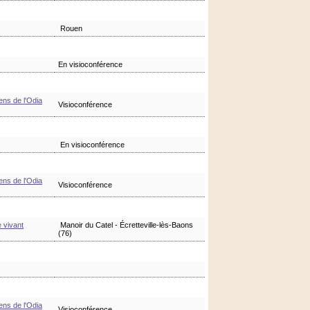
Rouen
En visioconférence
ens de l'Odia
Visioconférence
En visioconférence
ens de l'Odia
Visioconférence
e vivant
Manoir du Catel - Écretteville-lès-Baons
(76)
ens de l'Odia
Visioconférence