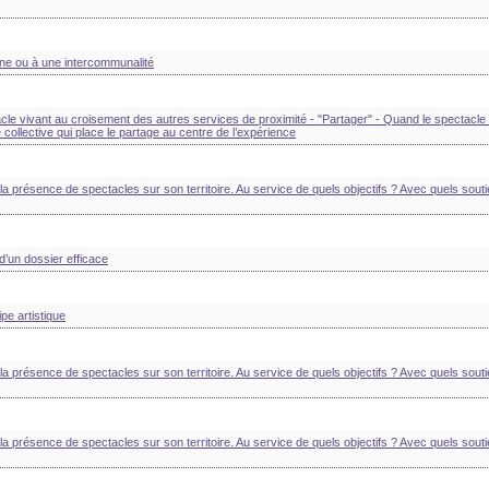
une ou à une intercommunalité
acle vivant au croisement des autres services de proximité - "Partager" - Quand le spectacle
collective qui place le partage au centre de l’expérience
la présence de spectacles sur son territoire. Au service de quels objectifs ? Avec quels souti
 d’un dossier efficace
pe artistique
la présence de spectacles sur son territoire. Au service de quels objectifs ? Avec quels souti
la présence de spectacles sur son territoire. Au service de quels objectifs ? Avec quels souti