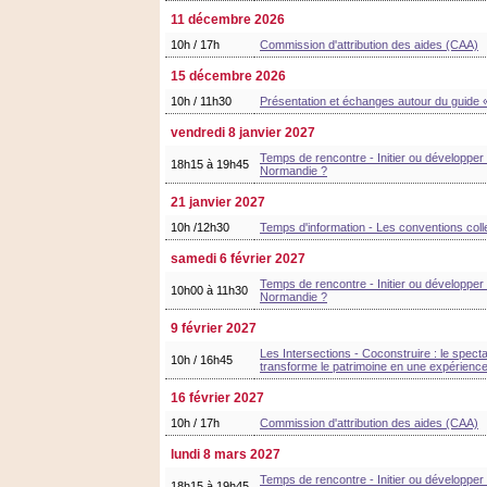
11 décembre 2026
10h / 17h
Commission d'attribution des aides (CAA)
15 décembre 2026
10h / 11h30
Présentation et échanges autour du guide « 
vendredi 8 janvier 2027
Temps de rencontre - Initier ou développer 
18h15 à 19h45
Normandie ?
21 janvier 2027
10h /12h30
Temps d'information - Les conventions coll
samedi 6 février 2027
Temps de rencontre - Initier ou développer 
10h00 à 11h30
Normandie ?
9 février 2027
Les Intersections - Coconstruire : le spect
10h / 16h45
transforme le patrimoine en une expérience 
16 février 2027
10h / 17h
Commission d'attribution des aides (CAA)
lundi 8 mars 2027
Temps de rencontre - Initier ou développer 
18h15 à 19h45