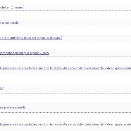
ntiel en 1 heure !
rer son projet
urel et artistique dans les espaces de santé
 personnes plutôt que « pour » elles
la présence de spectacles sur son territoire. Au service de quels objectifs ? Avec quels souti
lic"
ité professionnelle
la présence de spectacles sur son territoire. Au service de quels objectifs ? Avec quels souti