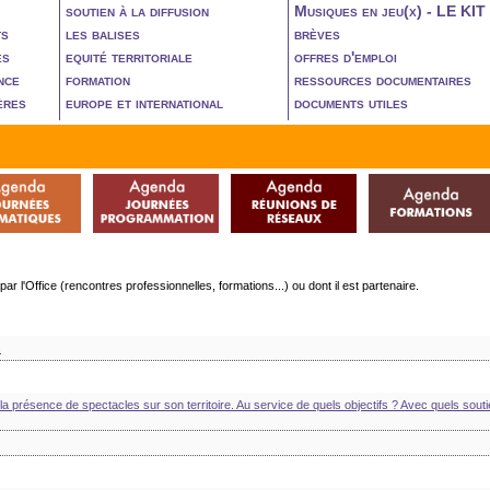
soutien à la diffusion
Musiques en jeu(x) - LE KIT
ts
les balises
brèves
es
equité territoriale
offres d'emploi
nce
formation
ressources documentaires
ères
europe et international
documents utiles
l'Office (rencontres professionnelles, formations...) ou dont il est partenaire.
s
la présence de spectacles sur son territoire. Au service de quels objectifs ? Avec quels souti