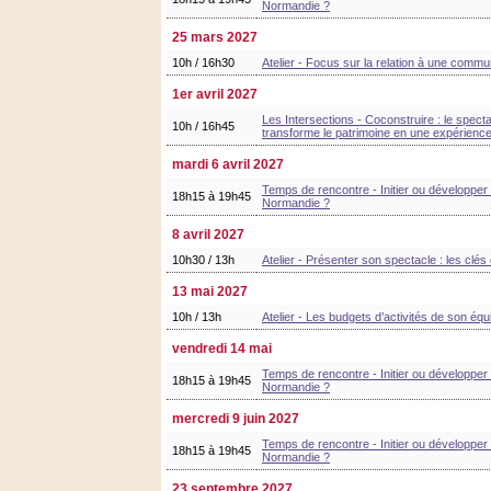
Normandie ?
25 mars 2027
10h / 16h30
Atelier - Focus sur la relation à une comm
1er avril 2027
Les Intersections - Coconstruire : le spect
10h / 16h45
transforme le patrimoine en une expérience 
mardi 6 avril 2027
Temps de rencontre - Initier ou développer 
18h15 à 19h45
Normandie ?
8 avril 2027
10h30 / 13h
Atelier - Présenter son spectacle : les clés
13 mai 2027
10h / 13h
Atelier - Les budgets d’activités de son équi
vendredi 14 mai
Temps de rencontre - Initier ou développer 
18h15 à 19h45
Normandie ?
mercredi 9 juin 2027
Temps de rencontre - Initier ou développer 
18h15 à 19h45
Normandie ?
23 septembre 2027