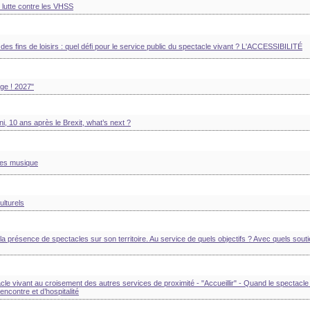
lutte contre les VHSS
s fins de loisirs : quel défi pour le service public du spectacle vivant ? L'ACCESSIBILITÉ
nge ! 2027"
, 10 ans après le Brexit, what’s next ?
ques musique
ulturels
la présence de spectacles sur son territoire. Au service de quels objectifs ? Avec quels souti
acle vivant au croisement des autres services de proximité - "Accueillir" - Quand le spectacle
ncontre et d’hospitalité