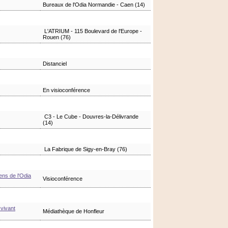
Bureaux de l'Odia Normandie - Caen (14)
L'ATRIUM - 115 Boulevard de l'Europe -
Rouen (76)
Distanciel
En visioconférence
C3 - Le Cube - Douvres-la-Délivrande
(14)
La Fabrique de Sigy-en-Bray (76)
ens de l'Odia
Visioconférence
 vivant
Médiathèque de Honfleur