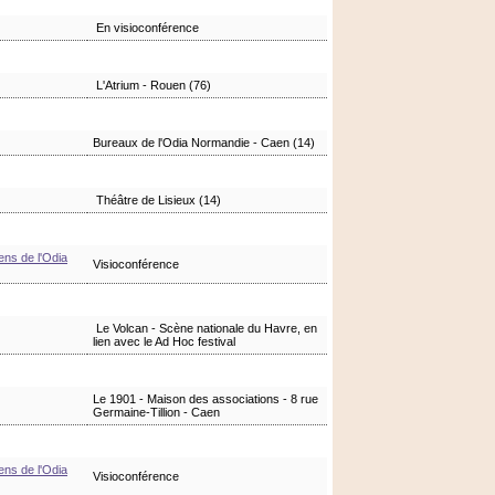
En visioconférence
L'Atrium - Rouen (76)
Bureaux de l'Odia Normandie - Caen (14)
Théâtre de Lisieux (14)
ens de l'Odia
Visioconférence
Le Volcan - Scène nationale du Havre, en
lien avec le Ad Hoc festival
Le 1901 - Maison des associations - 8 rue
Germaine-Tillion - Caen
ens de l'Odia
Visioconférence