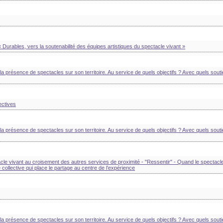
Durables, vers la soutenabilité des équipes artistiques du spectacle vivant »
la présence de spectacles sur son territoire. Au service de quels objectifs ? Avec quels souti
ectives
la présence de spectacles sur son territoire. Au service de quels objectifs ? Avec quels souti
acle vivant au croisement des autres services de proximité - "Ressentir" - Quand le spectacl
collective qui place le partage au centre de l’expérience
la présence de spectacles sur son territoire. Au service de quels objectifs ? Avec quels souti