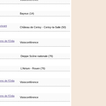
Bayeux (14)
 vivant
Château de Cerisy - Cerisy-la-Salle (50)
ens de l'Odia
Visioconférence
Dieppe Scène nationale (76)
L'Atrium - Rouen (76)
ens de l'Odia
Visioconférence
ens de l'Odia
Visioconférence