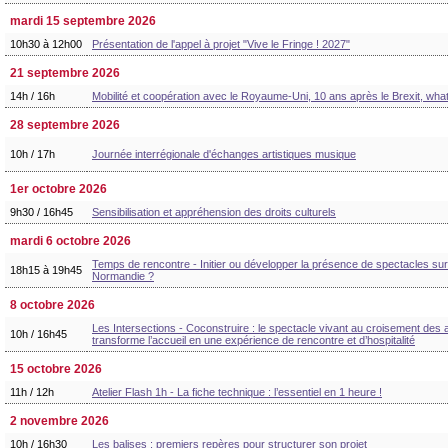
mardi 15 septembre 2026
10h30 à 12h00
Présentation de l'appel à projet "Vive le Fringe ! 2027"
21 septembre 2026
14h / 16h
Mobilité et coopération avec le Royaume-Uni, 10 ans après le Brexit, what
28 septembre 2026
10h / 17h
Journée interrégionale d'échanges artistiques musique
1er octobre 2026
9h30 / 16h45
Sensibilisation et appréhension des droits culturels
mardi 6 octobre 2026
Temps de rencontre - Initier ou développer la présence de spectacles sur s
18h15 à 19h45
Normandie ?
8 octobre 2026
Les Intersections - Coconstruire : le spectacle vivant au croisement des a
10h / 16h45
transforme l’accueil en une expérience de rencontre et d’hospitalité
15 octobre 2026
11h / 12h
Atelier Flash 1h - La fiche technique : l’essentiel en 1 heure !
2 novembre 2026
10h / 16h30
Les balises : premiers repères pour structurer son projet