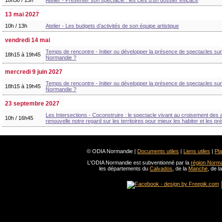
10h30 / 13h
Atelier - Présenter son spectacle : les clés d’un dossier efficace
13 mai 2027
10h / 13h
Atelier - Les budgets d’activités de son équipe artistique
vendredi 14 mai
Temps de rencontre - Initier ou développer la présence de spectacles sur s
18h15 à 19h45
Normandie ?
mercredi 9 juin 2027
Temps de rencontre - Initier ou développer la présence de spectacles sur s
18h15 à 19h45
Normandie ?
23 septembre 2027
Les Intersections - Coconstruire : le spectacle vivant au croisement des 
10h / 16h45
renouvelle notre regard sur les territoires pour mieux les habiter et les pr
© ODIA Normandie |
Documents utiles
|
Liens utiles
|
Pla
L'ODIA Normandie est subventionné par la
région Norm
les départements du
Calvados
, de la
Manche
, de l