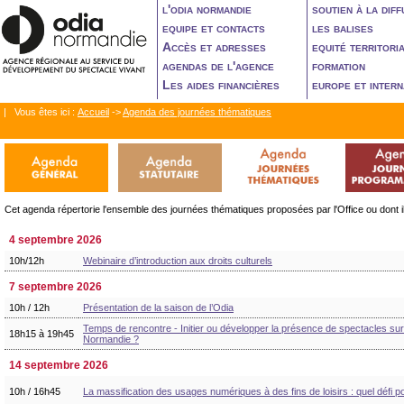
l'odia normandie
soutien à la diff
equipe et contacts
les balises
Accès et adresses
equité territori
agendas de l'agence
formation
Les aides financières
europe et intern
| Vous êtes ici :
Accueil
->
Agenda des journées thématiques
Cet agenda répertorie l'ensemble des journées thématiques proposées par l'Office ou dont il
4 septembre 2026
10h/12h
Webinaire d’introduction aux droits culturels
7 septembre 2026
10h / 12h
Présentation de la saison de l’Odia
Temps de rencontre - Initier ou développer la présence de spectacles sur s
18h15 à 19h45
Normandie ?
14 septembre 2026
10h / 16h45
La massification des usages numériques à des fins de loisirs : quel défi 