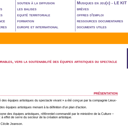
soutien à la diffusion
Musiques en jeu(x) - LE KIT
ts
les balises
brèves
es
equité territoriale
offres d'emploi
nce
formation
ressources documentaires
ères
europe et international
documents utiles
rables, vers la soutenabilité des équipes artistiques du spectacle
présentation
té des équipes artistiques du spectacle vivant » a été conçue par la compagnie Lieux-
es équipes artistiques menant à la définition d’un plan d’action.
rbone des équipes artistiques, référentiel commandé par le ministère de la Culture –
effet de serre du secteur de la création artistique.
 Cécile Jeanson.