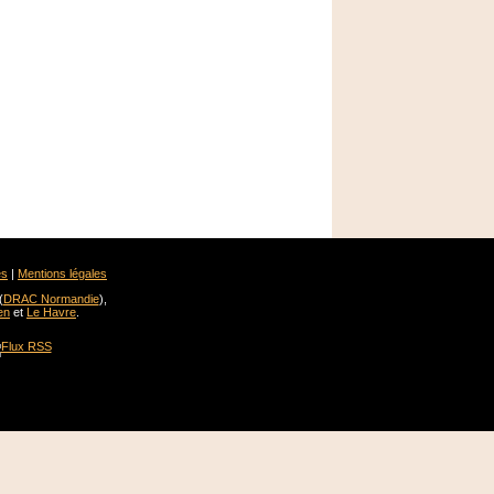
es
|
Mentions légales
(
DRAC Normandie
),
en
et
Le Havre
.