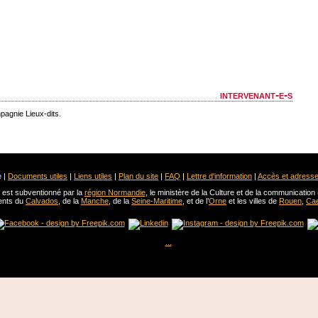
intervenant-e-s
pagnie Lieux-dits.
 |
Documents utiles
|
Liens utiles
|
Plan du site
|
FAQ
|
Lettre d'information
|
Accès et adress
est subventionné par la
région Normandie
, le ministère de la Culture et de la communication 
ents du
Calvados
, de la
Manche
, de la
Seine-Maritime
, et de l’
Orne
et les villes de
Rouen
,
Ca
...