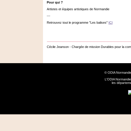
Pour qui ?
Artistes et équipes artistiques de Normandie
---
Retrouvez tout le programme "Les balises"
ICI
Cécile Jeanson - Chargée de mission Durables pour la com
© ODIA Normandie
L'ODIA Normandie 
les départem