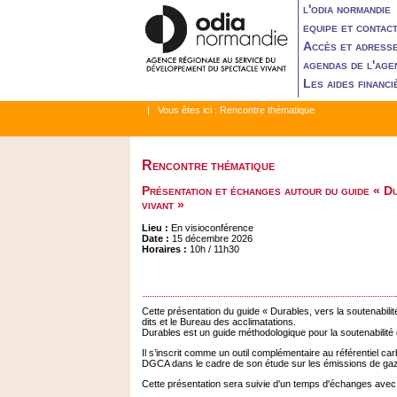
l'odia normandie
equipe et contac
Accès et adress
agendas de l'age
Les aides financi
| Vous êtes ici :
Rencontre thématique
Rencontre thématique
Présentation et échanges autour du guide « Du
vivant »
Lieu :
En visioconférence
Date :
15 décembre 2026
Horaires :
10h / 11h30
Cette présentation du guide « Durables, vers la soutenabili
dits et le Bureau des acclimatations.
Durables est un guide méthodologique pour la soutenabilité d
Il s’inscrit comme un outil complémentaire au référentiel ca
DGCA dans le cadre de son étude sur les émissions de gaz à 
Cette présentation sera suivie d'un temps d'échanges avec