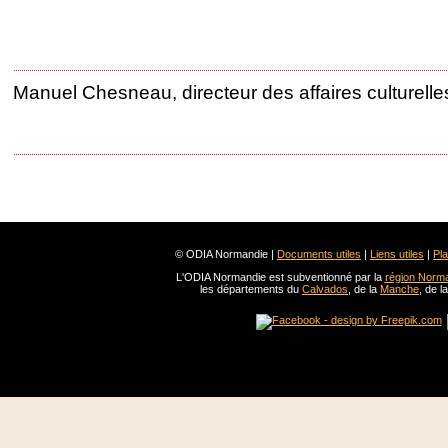
Manuel Chesneau, directeur des affaires culturelles
© ODIA Normandie |
Documents utiles
|
Liens utiles
|
Pla
L'ODIA Normandie est subventionné par la
région Norm
les départements du
Calvados
, de la
Manche
, de l