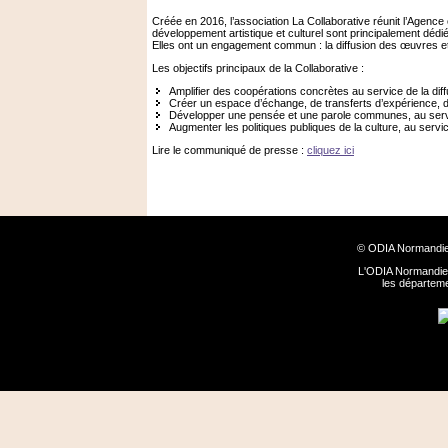
Créée en 2016, l’association La Collaborative réunit l’Agenc
développement artistique et culturel sont principalement dédié
Elles ont un engagement commun : la diffusion des œuvres et l’
Les objectifs principaux de la Collaborative :
Amplifier des coopérations concrètes au service de la diffusi
Créer un espace d’échange, de transferts d’expérience, d
Développer une pensée et une parole communes, au service
Augmenter les politiques publiques de la culture, au servi
Lire le communiqué de presse :
cliquez ici
© ODIA Normandie
L'ODIA Normandie 
les départem