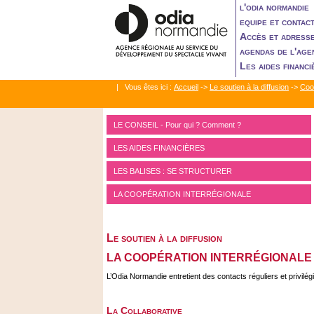
l'odia normandie
equipe et contac
Accès et adress
agendas de l'age
Les aides financi
| Vous êtes ici :
Accueil
->
Le soutien à la diffusion
->
Coop
LE CONSEIL - Pour qui ? Comment ?
LES AIDES FINANCIÈRES
LES BALISES : SE STRUCTURER
LA COOPÉRATION INTERRÉGIONALE
Le soutien à la diffusion
LA COOPÉRATION INTERRÉGIONALE
L’Odia Normandie entretient des contacts réguliers et privilé
La Collaborative