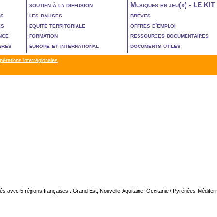
soutien à la diffusion
Musiques en jeu(x) - LE KIT
ts
les balises
brèves
es
equité territoriale
offres d'emploi
nce
formation
ressources documentaires
ères
europe et international
documents utiles
érations interrégionales
giés avec 5 régions françaises : Grand Est, Nouvelle-Aquitaine, Occitanie / Pyrénées-Méditer