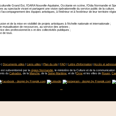
e culturelle Grand Est, l’OARA Nouvelle-Aquitaine, Occitanie en scène, l’Odia Normandie et S
es au spectacle vivant et partagent une vision opérationnelle du service public de la culture.
accompagnement des équipes artistiques, à l’intérieur et à l’extérieur de leur territoire régio
on et de la mise en visibilité de projets artistiques à l’échelle nationale et internationale ;
e mutualisation de ressources, au service des artistes ;
 des professionnel.le.s et des collectivités publiques ;
ce de tous.
 |
Documents utiles
|
Liens utiles
|
Plan du site
|
FAQ
|
Lettre d'information
|
Accès et adress
est subventionné par la
région Normandie
, le ministère de la Culture et de la communication 
ents du
Calvados
, de la
Manche
, de la
Seine-Maritime
, et de l’
Orne
et les villes de
Rouen
,
Ca
...