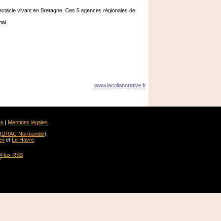
pectacle vivant en Bretagne. Ces 5 agences régionales de
nal.
www.lacollaborative.fr
es
|
Mentions légales
(
DRAC Normandie
),
en
et
Le Havre
.