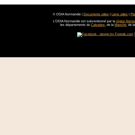
© ODIA Normandie |
Documents utiles
|
Liens utiles
|
Pla
L'ODIA Normandie est subventionné par la
région Norm
les départements du
Calvados
, de la
Manche
, de l