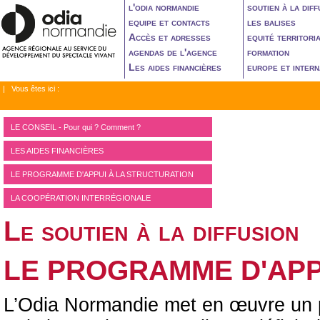
l'odia normandie
soutien à la diff
equipe et contacts
les balises
Accès et adresses
equité territori
agendas de l'agence
formation
Les aides financières
europe et intern
| Vous êtes ici :
LE CONSEIL - Pour qui ? Comment ?
LES AIDES FINANCIÈRES
LE PROGRAMME D'APPUI À LA STRUCTURATION
LA COOPÉRATION INTERRÉGIONALE
Le soutien à la diffusion
LE PROGRAMME D'APP
L’Odia Normandie met en œuvre un